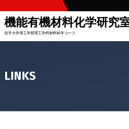
コ
ン
機能有機材料化学研究
テ
ン
岩手大学理工学部理工学科材料科学コース
ツ
へ
ス
キ
ッ
LINKS
プ