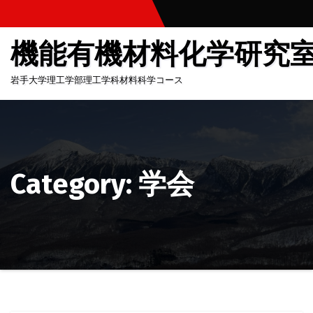
コ
ン
機能有機材料化学研究
テ
ン
岩手大学理工学部理工学科材料科学コース
ツ
へ
ス
キ
ッ
Category: 学会
プ