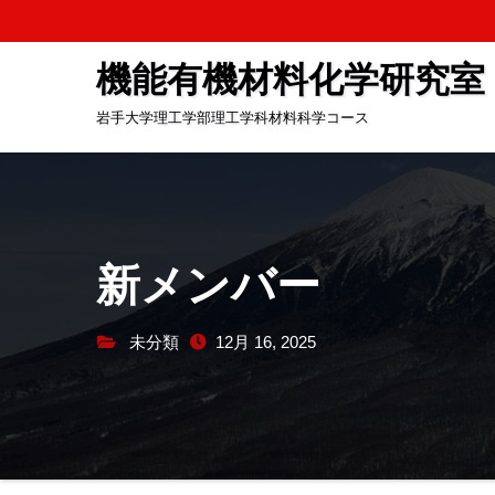
コ
ン
機能有機材料化学研究室
テ
ン
岩手大学理工学部理工学科材料科学コース
ツ
へ
ス
キ
ッ
新メンバー
プ
未分類
12月 16, 2025